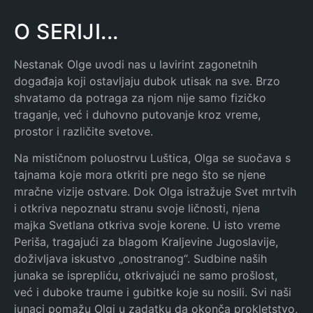
O SERIJI...
Nestanak Olge uvodi nas u lavirint zagonetnih
događaja koji ostavljaju dubok utisak na sve. Brzo
shvatamo da potraga za njom nije samo fizičko
traganje, već i duhovno putovanje kroz vreme,
prostor i različite svetove.
Na mističnom poluostrvu Luštica, Olga se suočava s
tajnama koje mora otkriti pre nego što se njene
mračne vizije ostvare. Dok Olga istražuje Svet mrtvih
i otkriva nepoznatu stranu svoje ličnosti, njena
majka Svetlana otkriva svoje korene. U isto vreme
Periša, tragajući za blagom Kraljevine Jugoslavije,
doživljava iskustvo „onostranog“. Sudbine naših
junaka se isprepliću, otkrivajući ne samo prošlost,
već i duboke traume i gubitke koje su nosili. Svi naši
junaci pomažu Olgi u zadatku da okonča prokletstvo,