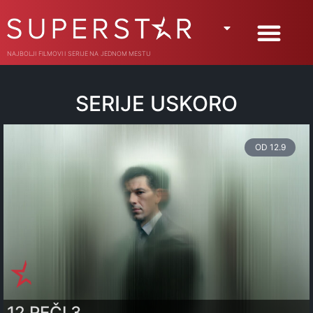
NAJBOLJI FILMOVI I SERIJE NA JEDNOM MESTU
SERIJE USKORO
OD 12.9
12 REČI 3