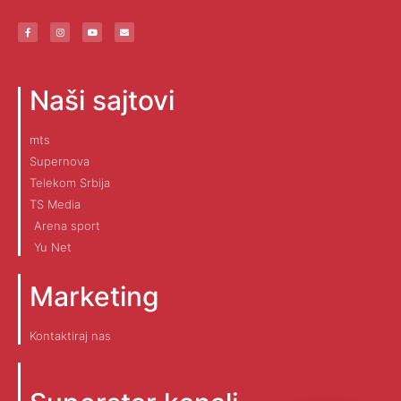
Naši sajtovi
mts
Supernova
Telekom Srbija
TS Media
Arena sport
Yu Net
Marketing
Kontaktiraj nas