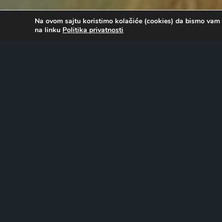
Na ovom sajtu koristimo kolačiće (cookies) da bismo vam 
na linku
Politika privatnosti
O FILMU…
Radnja prati mračnu i dramatičnu situaciju na malom, ol
dolazak misteriozne i lepe žene uzrokuje nemir među izo
pritiskom usamljenosti, strasti i zla, ljudi polako gube dos
strane svoje prirode, što dovodi do unutrašnjih sukoba i 
Uloge tumače:
Velimir Bata Živojinović, Viktor Starčić, Radoš Bajić, Dr