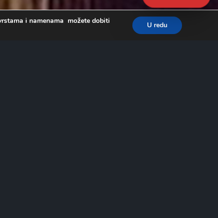
a, vrstama i namenama možete dobiti
U redu