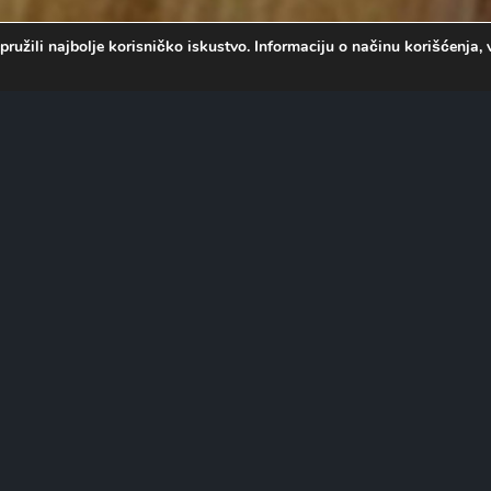
pružili najbolje korisničko iskustvo. Informaciju o načinu korišćenj
ujom pogođenom ostrvu, gde
lovanim stanovnicima: pod
tojanstvo i otkrivaju najgore
nasilja._x000D_
agomir Bojanić Gidra _x000D_