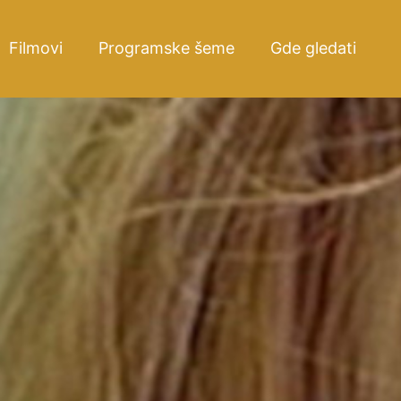
Filmovi
Programske šeme
Gde gledati