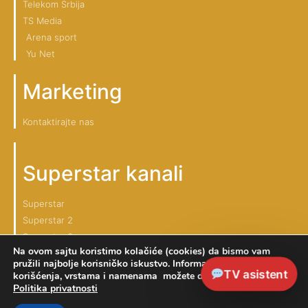
Telekom Srbija
TS Media
Arena sport
Yu Net
Marketing
Kontaktirajte nas
Superstar kanali
Superstar
Superstar 2
Superstar 3
Na ovom sajtu koristimo kolačiće (cookies) da bismo vam
pružili najbolje korisničko iskustvo. Informaciju o načinu
TV asistent
korišćenja, vrstama i namenama možete dobiti na linku
Politika privatnosti
Superstar TV 2026 © Sva prava zadržana