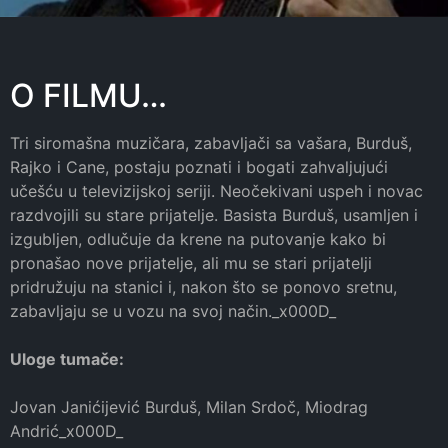
O FILMU…
Tri siromašna muzičara, zabavljači sa vašara, Burduš,
Rajko i Cane, postaju poznati i bogati zahvaljujući
učešću u televizijskoj seriji. Neočekivani uspeh i novac
razdvojili su stare prijatelje. Basista Burduš, usamljen i
izgubljen, odlučuje da krene na putovanje kako bi
pronašao nove prijatelje, ali mu se stari prijatelji
pridružuju na stanici i, nakon što se ponovo sretnu,
zabavljaju se u vozu na svoj način._x000D_
Uloge tumače:
Jovan Janićijević Burduš, Milan Srdoč, Miodrag
Andrić_x000D_