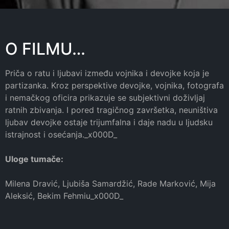
O FILMU…
Priča o ratu i ljubavi između vojnika i devojke koja je
partizanka. Kroz perspektive devojke, vojnika, fotografa
i nemačkog oficira prikazuje se subjektivni doživljaj
ratnih zbivanja. I pored tragičnog završetka, neuništiva
ljubav devojke ostaje trijumfalna i daje nadu u ljudsku
istrajnost i osećanja._x000D_
Uloge tumače:
Milena Dravić, Ljubiša Samardžić, Rade Marković, Mija
Aleksić, Bekim Fehmiu_x000D_