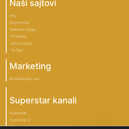
Naši sajtovi
mts
Supernova
Telekom Srbija
TS Media
Arena sport
Yu Net
Marketing
Kontaktirajte nas
Superstar kanali
Superstar
Superstar 2
Superstar 3