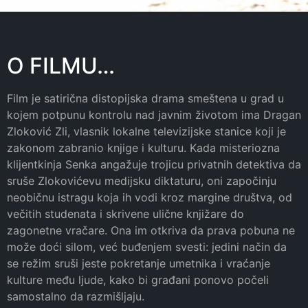
O FILMU…
Film je satirična distopijska drama smeštena u grad u
kojem potpunu kontrolu nad javnim životom ima Dragan
Zloković Zli, vlasnik lokalne televizijske stanice koji je
zakonom zabranio knjige i kulturu. Kada misteriozna
klijentkinja Senka angažuje trojicu privatnih detektiva da
sruše Zlokovićevu medijsku diktaturu, oni započinju
neobičnu istragu koja ih vodi kroz margine društva, od
večitih studenata i skrivene ulične knjižare do
zagonetne vračare. Ona im otkriva da prava pobuna ne
može doći silom, već buđenjem svesti: jedini način da
se režim sruši jeste pokretanje umetnika i vraćanje
kulture među ljude, kako bi građani ponovo počeli
samostalno da razmišljaju.