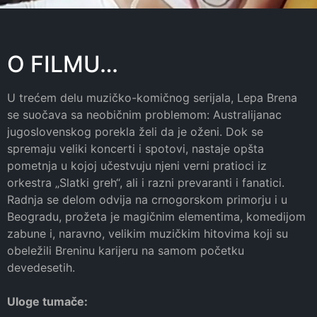
O FILMU…
U trećem delu muzičko-komičnog serijala, Lepa Brena
se suočava sa neobičnim problemom: Australijanac
jugoslovenskog porekla želi da je oženi. Dok se
spremaju veliki koncerti i spotovi, nastaje opšta
pometnja u kojoj učestvuju njeni verni pratioci iz
orkestra „Slatki greh“, ali i razni prevaranti i fanatici.
Radnja se delom odvija na crnogorskom primorju i u
Beogradu, prožeta je magičnim elementima, komedijom
zabune i, naravno, velikim muzičkim hitovima koji su
obeležili Breninu karijeru na samom početku
devedesetih.
Uloge tumače: