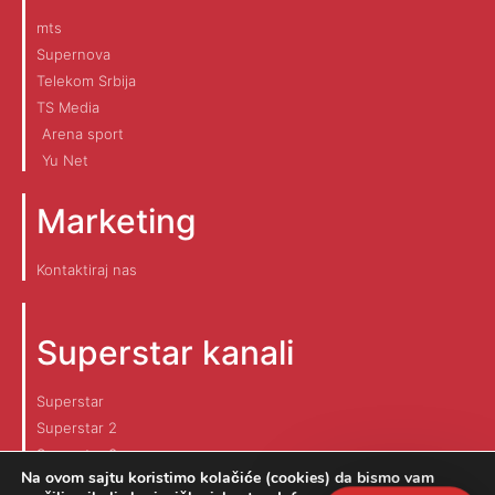
mts
Supernova
Telekom Srbija
TS Media
Arena sport
Yu Net
Marketing
Kontaktiraj nas
Superstar kanali
Superstar
Superstar 2
Superstar 3
Na ovom sajtu koristimo kolačiće (cookies) da bismo vam