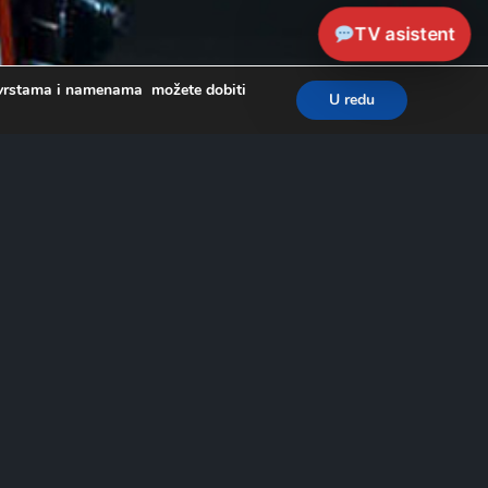
TV asistent
a, vrstama i namenama možete dobiti
U redu