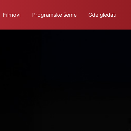
Filmovi
Programske šeme
Gde gledati