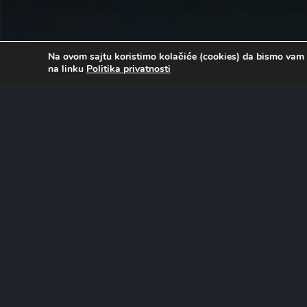
Na ovom sajtu koristimo kolačiće (cookies) da bismo vam 
na linku
Politika privatnosti
O FILMU…
Dugo očekivani povratak Isterivača duhova, uz pomoć mn
Trideset godina nakon što je originalna franšiza postigla g
predstavlja novi pogled na natprirodnu komediju, pridružu
glumaca današnjice: Melisi Makarti, Kristen Vig, Kejt Mekin
Hemsvortu. Zajedno pokušavaju da spasu Menhetn od izn
sablasti i priviđenja koje preuzimaju grad.
Uloge tumače: