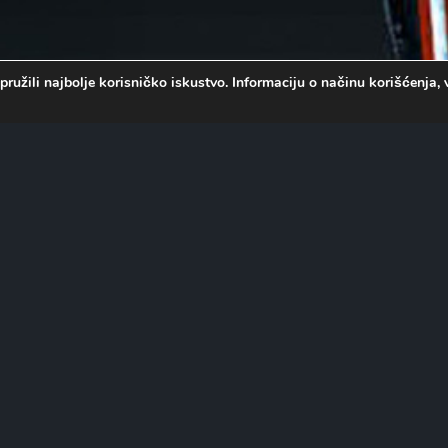
pružili najbolje korisničko iskustvo. Informaciju o načinu korišćenj
oštva novih urnebesnih likova.
lobalni uspeh, reditelj Pol Fajg
jući se nekim od najsmešnijih
on, Lesli Džons i Krisu
enadne invazije duhova,