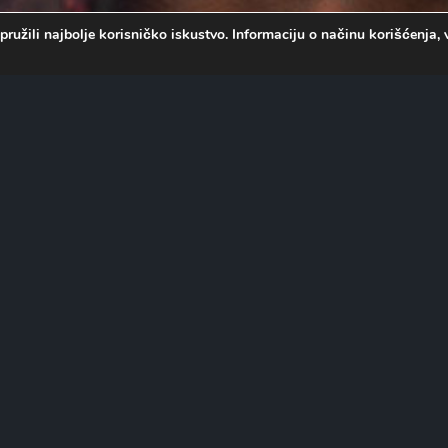
pružili najbolje korisničko iskustvo. Informaciju o načinu korišćenj
n Rikenbaker pokušava da
endera Tremola, dok
 koja poseduje ključne