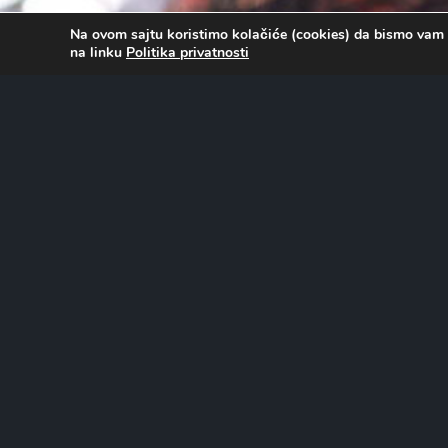
Na ovom sajtu koristimo kolačiće (cookies) da bismo vam 
na linku
Politika privatnosti
O FILMU…
U postapokaliptičnoj budućnosti, čovek po imenu Gibso
osveti smrt svoje porodice ubivši vođu piratske bande F
istovremeno pokušava da spase Perl Propet, kiborg ženu,
informacije za opstanak čovečanstva.
Uloge tumače:
Žan-Klod van Dam, Debora Rihters, Vinsent Klin