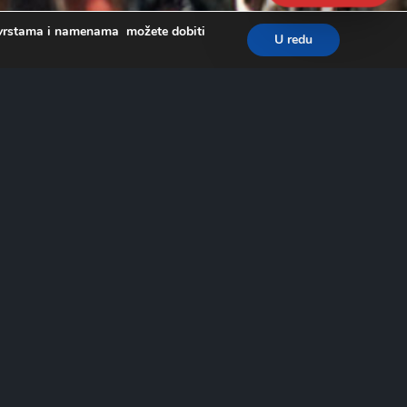
a, vrstama i namenama možete dobiti
U redu