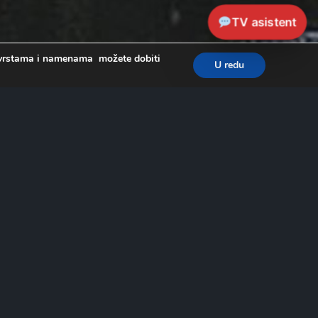
TV asistent
a, vrstama i namenama možete dobiti
U redu