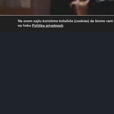
Na ovom sajtu koristimo kolačiće (cookies) da bismo vam 
na linku
Politika privatnosti
O FILMU…
Inspektor Hari Kalahan ponovo je na meti, ali ovog puta k
smrtonosne igre zvane „Kolo smrti“, u kojoj se ljudi klade 
umreti. Kada slavne ličnosti sa spiska zaista počnu da s
pada na ekscentričnog reditelja horor filmova koji je i osm
ime nalazi na listi, Hari mora da pronađe poremećenog ub
postane sledeća žrtva u igri u kojoj se ulozi plaćaju živo
Uloge tumače: