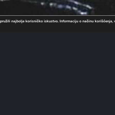
pružili najbolje korisničko iskustvo. Informaciju o načinu korišćenj
ao nesvesni učesnik bizarne i
na javne ličnosti koje će prve
tradaju jedna za drugom, sumnja
islio igru. Pošto se i njegovo
icu pre nego što i sam
tom.