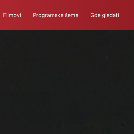
Filmovi
Programske šeme
Gde gledati