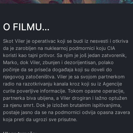
O FILMU…
Skot Viler je operativac koji se budi iz nesvesti i otkriva
da je zarobljen na nuklearnoj podmornici koju CIA
koristi kao tajni pritvor. Sa njim je još jedan zatvorenik,
Marko, dok Viler, zbunjen i dezorijentisan, polako
počinje da se priseća događaja koji su doveli do
njegovog zatočeništva. Viler je sa svojom partnerkom
radio na razotkrivanju kanala kroz koji su iz Agencije
curile poverljive informacije. Tokom opasne operacije,
partnerka biva ubijena, a Viler drogiran i lažno optužen
za njenu smrt. Dok je izložen brutalnim ispitivanjima,
postaje jasno da se na podmornici odvija opasna zavera
koja preti da ugrozi sve prisutne.