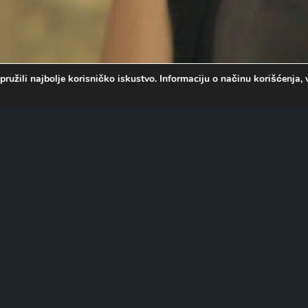
pružili najbolje korisničko iskustvo. Informaciju o načinu korišćenj
i izveštavala o izbeglicama. Po
jekat kako je planirala. Preko
u Maju, koja radi u obližnjem
 u Srbiji i sanja o novom
projekat, Ana tajno počinje da
Srbije, Maja ne vidi Anine