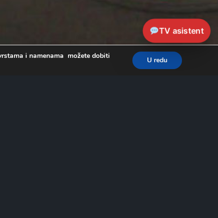
TV asistent
a, vrstama i namenama možete dobiti
U redu