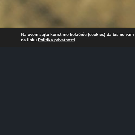
Na ovom sajtu koristimo kolačiće (cookies) da bismo vam 
na linku
Politika privatnosti
O FILMU…
Ana, mlada fotoreporterka iz Berlina, putuje u Srbiju da b
dolasku u Beograd saznaje da neće moći da sprovede pro
taksiste Džekija Ana upoznaje nepoverljivu mladu izbeglic
restoranu brze hrane. Maja je nezadovoljna svojim životom
početku negde u inostranstvu. U pokušaju da završi svoj 
snima reportažu o Maji. Zaslepljena željom da pobegne iz 
prave namere.