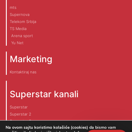
mts
Supernova
Telekom Srbija
TS Media
Arena sport
Yu Net
Marketing
Kontaktiraj nas
Superstar kanali
Superstar
Superstar 2
Superstar 3
Na ovom sajtu koristimo kolačiće (cookies) da bismo vam