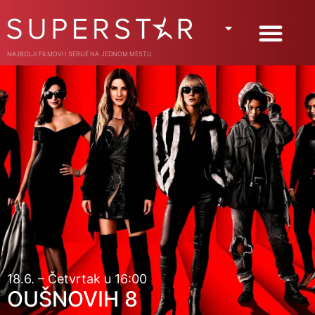
NAJBOLJI FILMOVI I SERIJE NA JEDNOM MESTU
18.6. – Četvrtak u 16:00
OUŠNOVIH 8