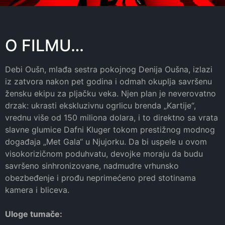
O FILMU…
Debi Oušn, mlađa sestra pokojnog Denija Oušna, izlazi
iz zatvora nakon pet godina i odmah okuplja savršenu
žensku ekipu za pljačku veka. Njen plan je neverovatno
drzak: ukrasti ekskluzivnu ogrlicu brenda „Kartije“,
vrednu više od 150 miliona dolara, i to direktno sa vrata
slavne glumice Dafni Kluger tokom prestižnog modnog
događaja „Met Gala“ u Njujorku. Da bi uspele u ovom
visokorizičnom poduhvatu, devojke moraju da budu
savršeno sinhronizovane, nadmudre vrhunsko
obezbeđenje i prođu neprimećeno pred stotinama
kamera i bliceva.
Uloge tumače: