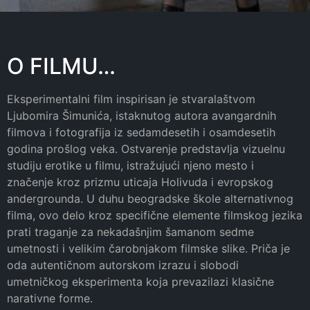
O FILMU…
Eksperimentalni film inspirisan je stvaralaštvom
Ljubomira Šimunića, istaknutog autora avangardnih
filmova i fotografija iz sedamdesetih i osamdesetih
godina prošlog veka. Ostvarenje predstavlja vizuelnu
studiju erotike u filmu, istražujući njeno mesto i
značenje kroz prizmu uticaja Holivuda i evropskog
andergrounda. U duhu beogradske škole alternativnog
filma, ovo delo kroz specifične elemente filmskog jezika
prati traganje za nekadašnjim šamanom sedme
umetnosti i velikim čarobnjakom filmske slike. Priča je
oda autentičnom autorskom izrazu i slobodi
umetničkog eksperimenta koja prevazilazi klasične
narativne forme.