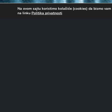
Na ovom sajtu koristimo kolačiće (cookies) da bismo vam 
na linku
Politika privatnosti
O FILMU…
Priča prati grupu stručnjaka za bezbednost, predvođenih 
da spasu kinesku naslednicu koja je zarobljena u Estoniji. 
devojka, Abigejl Ros, kidnapovana, Breslin shvata da razl
prošlosti.
Uloge tumače:
Silvester Stalone, Zang Jin, 50 Cent, Dejv Batista, Džejmi