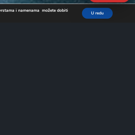
a, vrstama i namenama možete dobiti
U redu