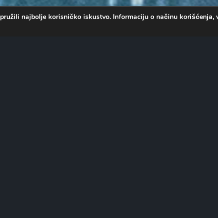
pružili najbolje korisničko iskustvo. Informaciju o načinu korišćenj
Rejom Breslinom, koji moraju
Ali nakon što je i njegova
og otmice može biti u njegovoj
 King