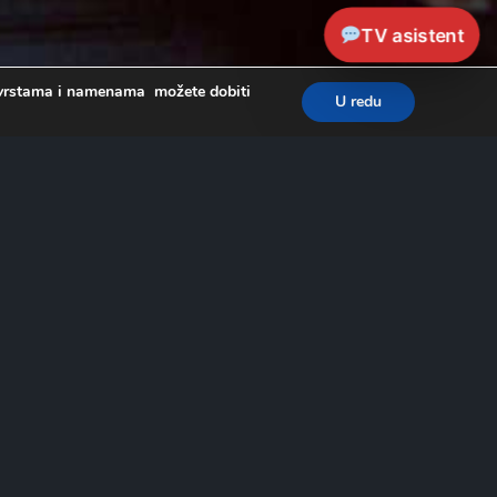
TV asistent
a, vrstama i namenama možete dobiti
U redu