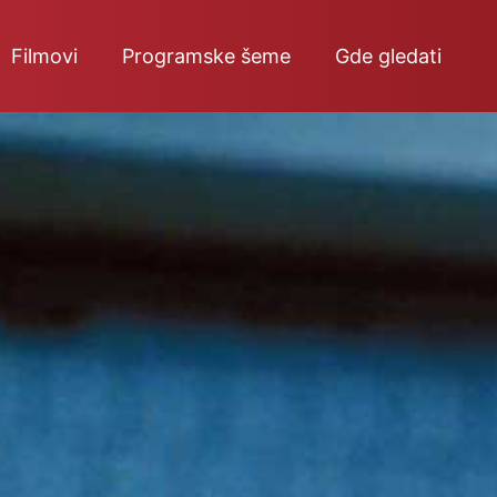
Filmovi
Programske šeme
Gde gledati