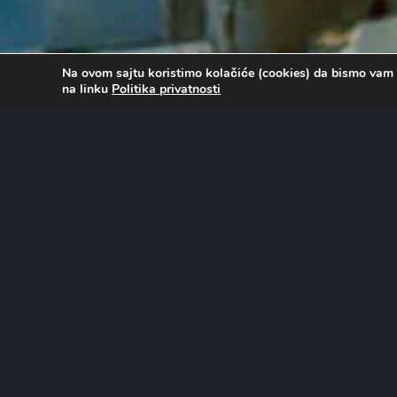
Na ovom sajtu koristimo kolačiće (cookies) da bismo vam 
na linku
Politika privatnosti
O FILMU…
Neobična ekipa policajaca kreće u Rusiju kako bi pomogla
hvatanju Konstantina Konalija, moćnog mafijaškog bossa 
kompjuterske igrice želi da hakuje bezbednosne sisteme
Lasard rasejano luta Moskvom misleći da je sa ruskom po
predvođen kapetanom Harisom, upada u niz špijunskih k
pokušaju da locira negativca.
Uloge tumače: