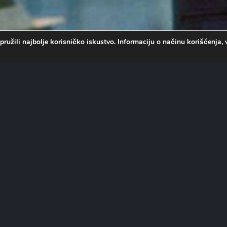
pružili najbolje korisničko iskustvo. Informaciju o načinu korišćenj
 moskovskoj policiji u
koji preko popularne
 širom sveta. Dok komandant
rodicom, ostatak tima,
omičnih nesporazuma u