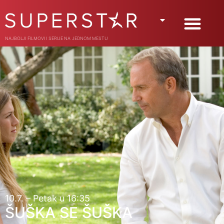
NAJBOLJI FILMOVI I SERIJE NA JEDNOM MESTU
10.7. – Petak u 16:35
ŠUŠKA SE ŠUŠKA