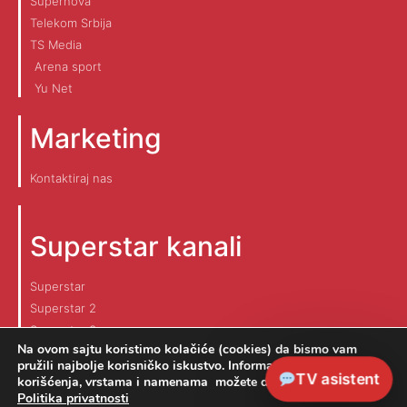
Supernova
Telekom Srbija
TS Media
Arena sport
Yu Net
Marketing
Kontaktiraj nas
Superstar kanali
Superstar
Superstar 2
Superstar 3
Na ovom sajtu koristimo kolačiće (cookies) da bismo vam
pružili najbolje korisničko iskustvo. Informaciju o načinu
TV asistent
korišćenja, vrstama i namenama možete dobiti na linku
Politika privatnosti