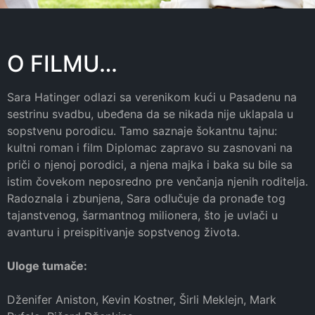
O FILMU…
Sara Hatinger odlazi sa verenikom kući u Pasadenu na
sestrinu svadbu, ubeđena da se nikada nije uklapala u
sopstvenu porodicu. Tamo saznaje šokantnu tajnu:
kultni roman i film Diplomac zapravo su zasnovani na
priči o njenoj porodici, a njena majka i baka su bile sa
istim čovekom neposredno pre venčanja njenih roditelja.
Radoznala i zbunjena, Sara odlučuje da pronađe tog
tajanstvenog, šarmantnog milionera, što je uvlači u
avanturu i preispitivanje sopstvenog života.
Uloge tumače:
Dženifer Aniston, Kevin Kostner, Širli Meklejn, Mark