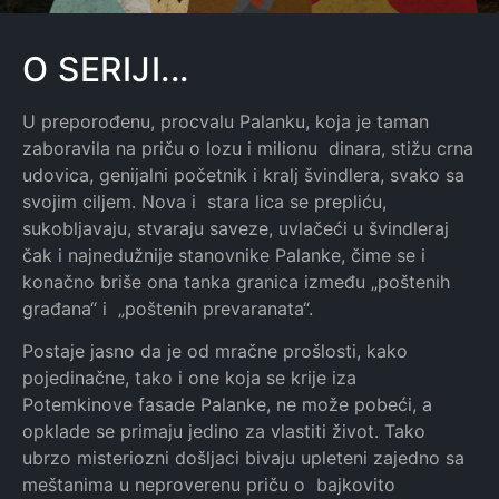
O SERIJI...
U preporođenu, procvalu Palanku, koja je taman
zaboravila na priču o lozu i milionu dinara, stižu crna
udovica, genijalni početnik i kralj švindlera, svako sa
svojim ciljem. Nova i stara lica se prepliću,
sukobljavaju, stvaraju saveze, uvlačeći u švindleraj
čak i najnedužnije stanovnike Palanke, čime se i
konačno briše ona tanka granica između „poštenih
građana“ i „poštenih prevaranata“.
Postaje jasno da je od mračne prošlosti, kako
pojedinačne, tako i one koja se krije iza
Potemkinove fasade Palanke, ne može pobeći, a
opklade se primaju jedino za vlastiti život. Tako
ubrzo misteriozni došljaci bivaju upleteni zajedno sa
meštanima u neproverenu priču o bajkovito