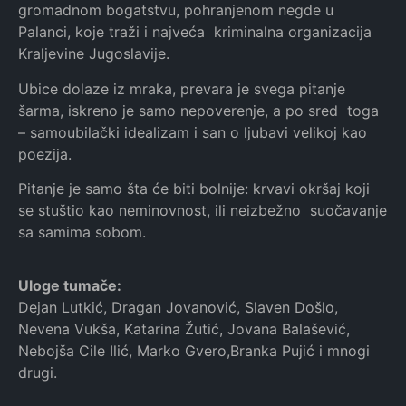
gromadnom bogatstvu, pohranjenom negde u
Palanci, koje traži i najveća kriminalna organizacija
Kraljevine Jugoslavije.
Ubice dolaze iz mraka, prevara je svega pitanje
šarma, iskreno je samo nepoverenje, a po sred toga
– samoubilački idealizam i san o ljubavi velikoj kao
poezija.
Pitanje je samo šta će biti bolnije: krvavi okršaj koji
se stuštio kao neminovnost, ili neizbežno suočavanje
sa samima sobom.
Uloge tumače:
Dejan Lutkić, Dragan Jovanović, Slaven Došlo,
Nevena Vukša, Katarina Žutić, Jovana Balašević,
Nebojša Cile Ilić, Marko Gvero,Branka Pujić i mnogi
drugi.