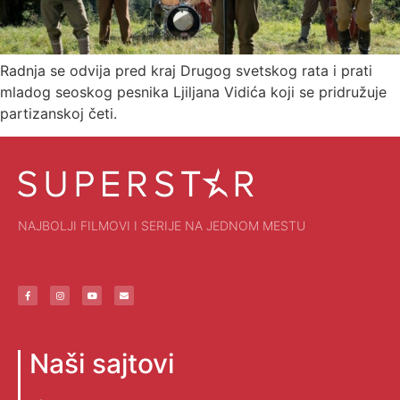
Radnja se odvija pred kraj Drugog svetskog rata i prati
mladog seoskog pesnika Ljiljana Vidića koji se pridružuje
partizanskoj četi.
NAJBOLJI FILMOVI I SERIJE NA JEDNOM MESTU
Naši sajtovi