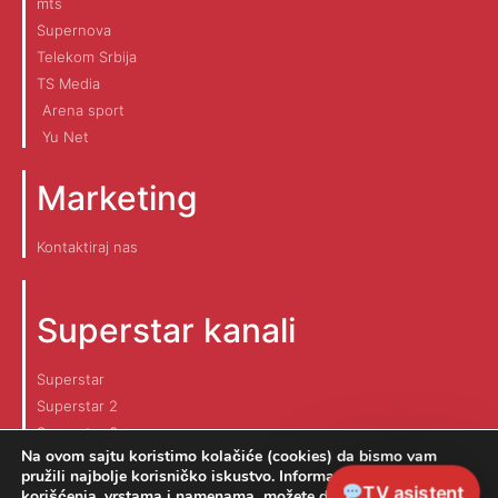
mts
Supernova
Telekom Srbija
TS Media
Arena sport
Yu Net
Marketing
Kontaktiraj nas
Superstar kanali
Superstar
Superstar 2
Superstar 3
Na ovom sajtu koristimo kolačiće (cookies) da bismo vam
pružili najbolje korisničko iskustvo. Informaciju o načinu
TV asistent
korišćenja, vrstama i namenama možete dobiti na linku