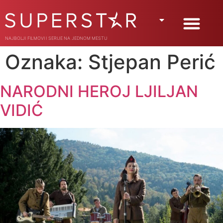
NAJBOLJI FILMOVI I SERIJE NA JEDNOM MESTU
Oznaka:
Stjepan Perić
NARODNI HEROJ LJILJAN
VIDIĆ