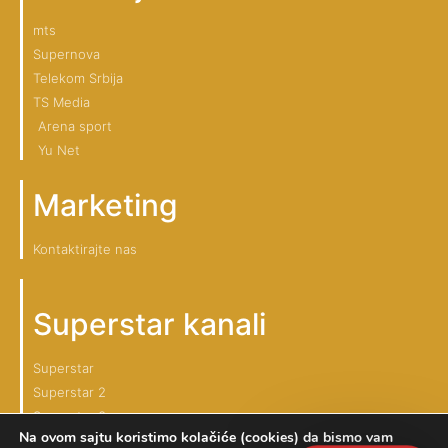
mts
Supernova
Telekom Srbija
TS Media
Arena sport
Yu Net
Marketing
Kontaktirajte nas
Superstar kanali
Superstar
Superstar 2
Superstar 3
Na ovom sajtu koristimo kolačiće (cookies) da bismo vam