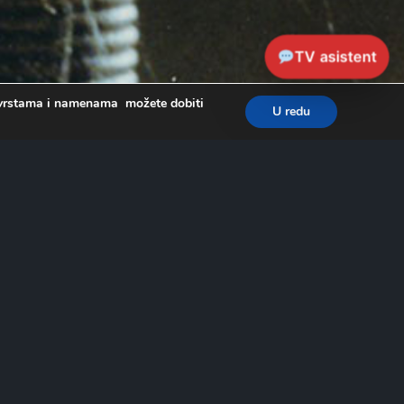
TV asistent
a, vrstama i namenama možete dobiti
U redu