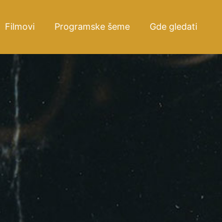
Filmovi
Programske šeme
Gde gledati