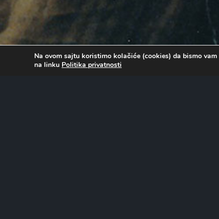
Na ovom sajtu koristimo kolačiće (cookies) da bismo vam 
na linku
Politika privatnosti
O FILMU…
Dvojica dečaka, Miro i Pepe, provode letnji raspust na H
pronalaze neobičan izum pokojnog pradede – antigravitaci
bestelesnim. Njihovo otkriće ubrzo prestaje da bude igra 
međunarodna špijunska organizacija koja želi da se domo
Dečaci se upuštaju u opasnu avanturu, pokušavajući da n
pronalazak koji može promeniti svet, dok istovremeno ot
prijateljstva.