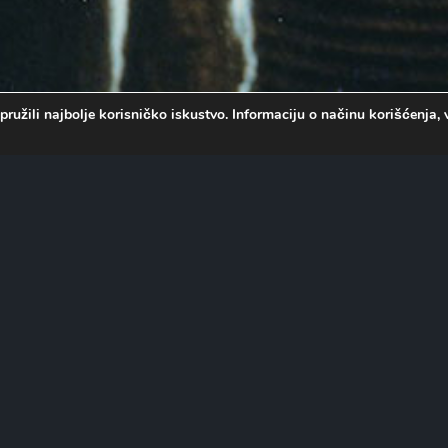
pružili najbolje korisničko iskustvo. Informaciju o načinu korišćenj
varu gde na starom tavanu
oni pištolj koji predmete čini
kada se u priču uplete
gne tajne po svaku cenu.
admudre zlikovce i sačuvaju
krivaju vrednost pravog