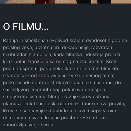
O FILMU…
Radnja je smeštena u Holivud krajem dvadesetih godina
prošlog veka, u zlatnu eru dekadencije, razvrata i
neobuzdanih ambicija, kada filmska industrija prolazi
kroz bolnu tranziciju sa nemog na zvučni film. Kroz
priču o usponu i padu nekoliko ambicioznih filmskih
stvaralaca – od zaboravljene zvezde nemog filma,
preko mlade i autodestruktivne glumice u usponu, do
snalažljivog imigranta koji pokušava da uspe u
studijskom sistemu, film prikazuje surovu stranu
glamura. Dok tehnološki napredak donosi nova pravila,
likovi se suočavaju sa gubitkom slave i sopstvenim
demonima u svetu koji ne prašta greške i brzo
zaboravlja svoje heroje.