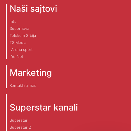
Naši sajtovi
mts
Supernova
Telekom Srbija
TS Media
Arena sport
Yu Net
Marketing
Kontaktiraj nas
Superstar kanali
Superstar
Superstar 2