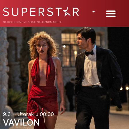
NAJBOLJI FILMOVI I SERIJE NA JEDNOM MESTU
9.6. – Utorak u 00:00
VAVILON