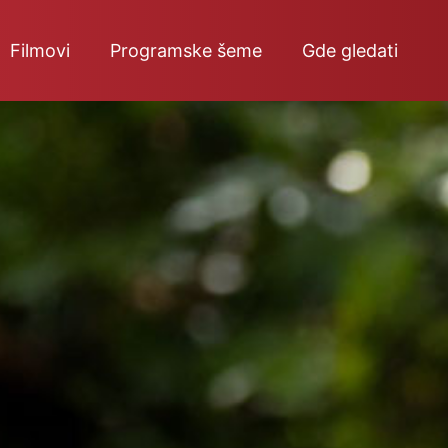
Filmovi
Programske šeme
Gde gledati