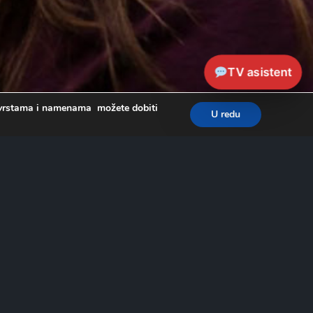
TV asistent
a, vrstama i namenama možete dobiti
U redu