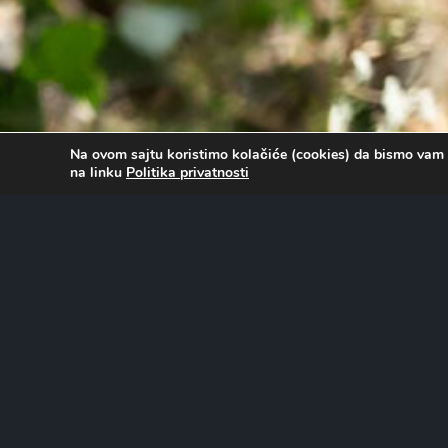
Na ovom sajtu koristimo kolačiće (cookies) da bismo vam 
na linku
Politika privatnosti
O FILMU…
Linda i Pakston, koji su se nedavno razdvojili, nalaze se u
moraju da ostanu pod istim krovom zbog propisanih epide
Londonu, zbog epidemije korona virusa. Linda je uspešna 
zbog svojih novih obaveza na poslu, razočara u korporati
kreativna osoba sa kriminalnom prošlošću, ostaje bez posl