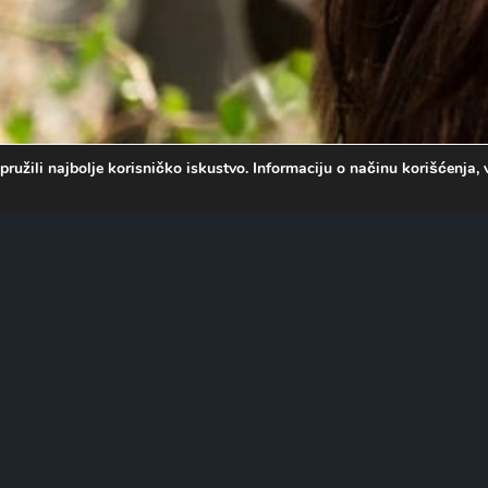
pružili najbolje korisničko iskustvo. Informaciju o načinu korišćenj
 nezgodnoj situaciji kada
mioloških mera izolacije u
direktorka marketinga koja se,
vni svet, dok Pakston,
a. Uz poeziju i obilne količine