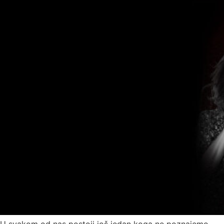
U svakom od nas postoji još jedan koga ne poznajemo