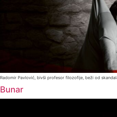
Radomir Pavlović, bivši profesor filozofije, beži od skanda
Bunar